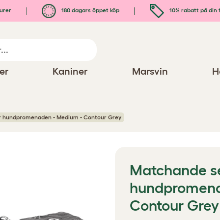
urer
180 dagars öppet köp
10% rabatt på din 
er
Kaniner
Marsvin
H
r hundpromenaden - Medium - Contour Grey
Matchande se
hundpromena
Contour Grey