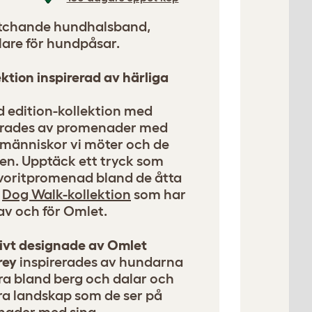
atchande hundhalsband,
are för hundpåsar.
ektion inspirerad av härliga
d edition-kollektion med
rerades av promenader med
 människor vi möter och de
gen. Upptäck ett tryck som
voritpromenad bland de åtta
r
Dog Walk-kollektion
som har
av och för Omlet.
ivt designade av Omlet
rey
inspirerades av hundarna
ra bland berg och dalar och
kra landskap som de ser på