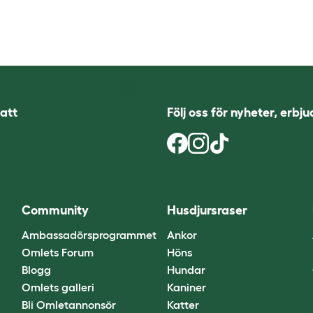
att
Följ oss för nyheter, erbj
Community
Husdjursraser
Ambassadörsprogrammet
Ankor
Omlets Forum
Höns
Blogg
Hundar
Omlets galleri
Kaniner
Bli Omletannonsör
Katter