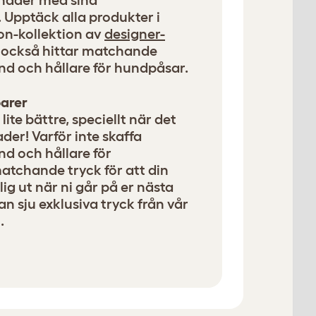
nader med sina
Upptäck alla produkter i
ion-kollektion av
designer-
u också hittar matchande
d och hållare för hundpåsar.
arer
lite bättre, speciellt när det
er! Varför inte skaffa
d och hållare för
atchande tryck för att din
lig ut när ni går på er nästa
n sju exklusiva tryck från vår
.