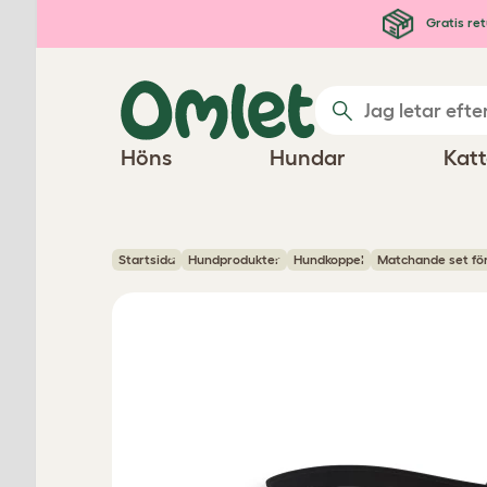
Hoppa till huvudinnehåll
Gratis ret
Höns
Hundar
Katt
Startsida
Hundprodukter
Hundkoppel
Matchande set fö