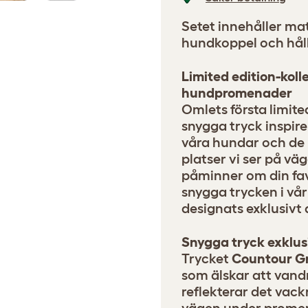
Setet innehåller m
hundkoppel och håll
Limited edition-koll
hundpromenader
Omlets första limite
snygga tryck inspi
våra hundar och de
platser vi ser på vä
påminner om din fa
snygga trycken i vå
designats exklusivt 
Snygga tryck exklus
Trycket
Countour G
som älskar att vand
reflekterar det vac