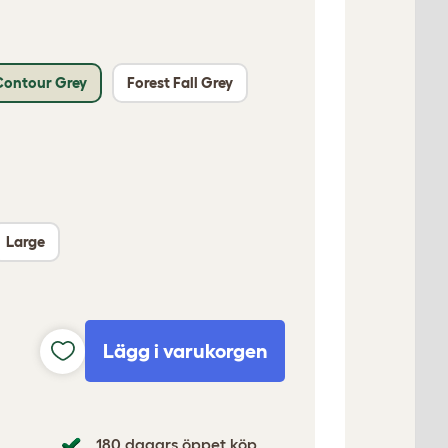
Contour Grey
Forest Fall Grey
Large
Lägg i varukorgen
180 dagars öppet köp