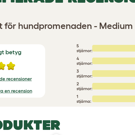
 för hundpromenaden - Medium 
5
stjärnor:
gt betyg
4
stjärnor:
3
stjärnor:
ade recensioner
2
stjärnor:
iva en recension
1
stjärna:
ODUKTER