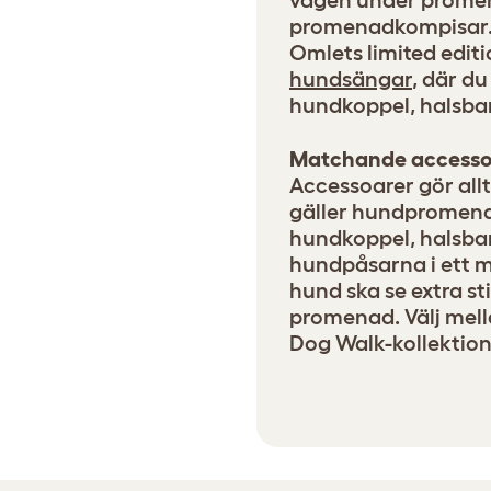
vägen under prome
promenadkompisar. 
Omlets limited edit
hundsängar
, där d
hundkoppel, halsban
Matchande accesso
Accessoarer gör allt 
gäller hundpromenad
hundkoppel, halsban
hundpåsarna i ett m
hund ska se extra sti
promenad. Välj mella
Dog Walk-kollektion