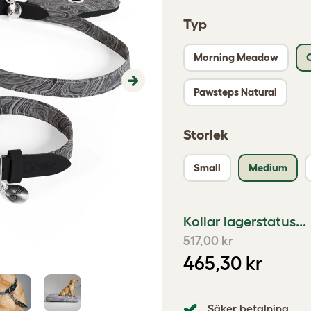
Typ
Morning Meadow
Next
Pawsteps Natural
Storlek
Small
Medium
Kollar lagerstatus...
517,00 kr
465,30 kr
Säker betalning