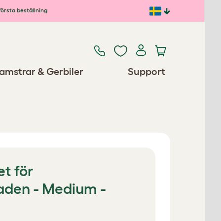
första beställning
amstrar & Gerbiler
Support
t för
den - Medium -