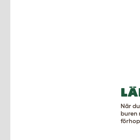
LÄ
När du 
buren m
förhop