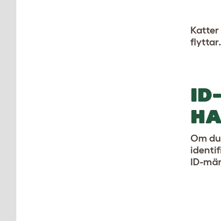
Katter 
flytta
ID
HA
Om du i
identi
ID-mär