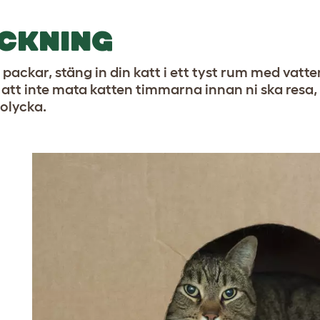
CKNING
 packar, stäng in din katt i ett tyst rum med vatt
 att inte mata katten timmarna innan ni ska resa, s
tolycka.