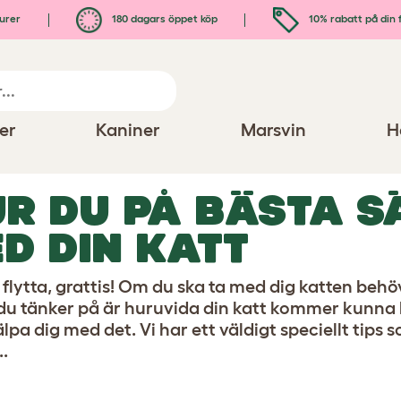
urer
180 dagars öppet köp
10% rabatt på din 
er
Kaniner
Marsvin
H
R DU PÅ BÄSTA S
D DIN KATT
flytta, grattis! Om du ska ta med dig katten behöve
 du tänker på är huruvida din katt kommer kunna hi
lpa dig med det. Vi har ett väldigt speciellt tips
..