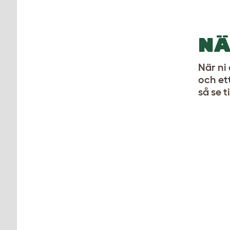
NÄ
När ni
och et
så se t