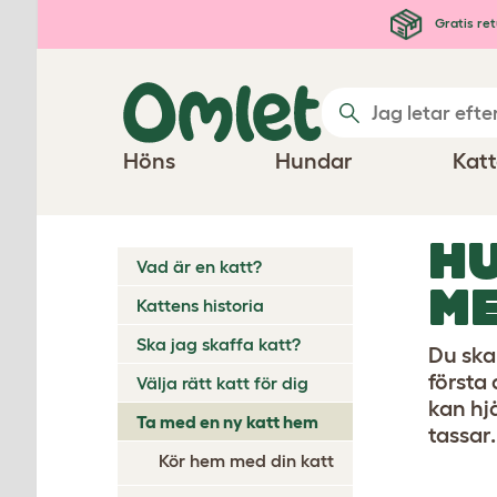
Hoppa till huvudinnehåll
Gratis ret
Höns
Hundar
Katt
HU
Vad är en katt?
ME
Kattens historia
Ska jag skaffa katt?
Du ska 
första
Välja rätt katt för dig
kan hjä
Ta med en ny katt hem
tassar.
Kör hem med din katt