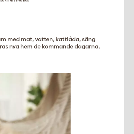
sa till ert nya hus
 rum med mat, vatten, kattlåda, säng
deras nya hem de kommande dagarna,