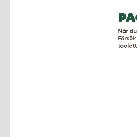
PA
När du
Försök
toalet