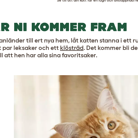
Se till att din katt får en lugn och avslappnad re
R NI KOMMER FRAM
 anländer till ert nya hem, låt katten stanna i ett
t par leksaker och ett
klösträd
. Det kommer bli 
ill att hen har alla sina favoritsaker.