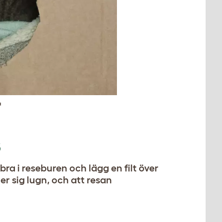
a
S
 bra i reseburen och lägg en filt över
ler sig lugn, och att resan