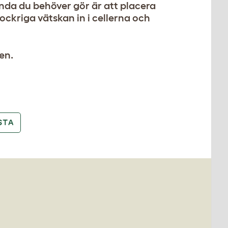
enda du behöver gör är att placera
ckriga vätskan in i cellerna och
en.
STA