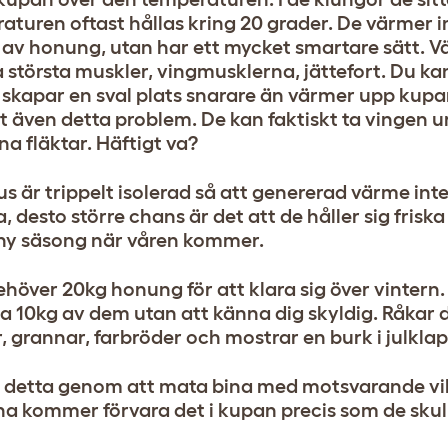
aturen oftast hållas kring 20 grader. De värmer
 av honung, utan har ett mycket smartare sätt. 
a största muskler, vingmusklerna, jättefort. Du ka
 skapar en sval plats snarare än värmer upp kupa
st även detta problem. De kan faktiskt ta vingen u
na fläktar. Häftigt va?
s är trippelt isolerad så att genererad värme inte
, desto större chans är det att de håller sig fris
 ny säsong när våren kommer.
ehöver 20kg honung för att klara sig över vintern.
 ta 10kg av dem utan att känna dig skyldig. Råkar 
, grannar, farbröder och mostrar en burk i julkla
 detta genom att mata bina med motsvarande vikt 
na kommer förvara det i kupan precis som de sku