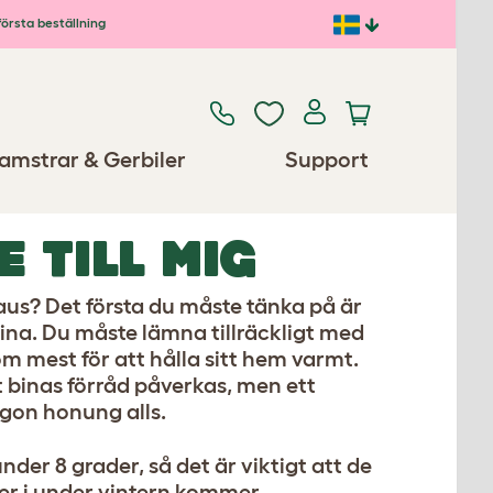
första beställning
amstrar & Gerbiler
Support
E TILL MIG
us? Det första du måste tänka på är
bina. Du måste lämna tillräckligt med
m mest för att hålla sitt hem varmt.
 binas förråd påverkas, men ett
ågon honung alls.
nder 8 grader, så det är viktigt att de
ter i under vintern kommer