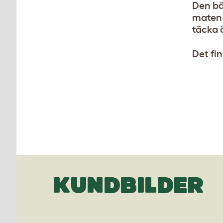
Den bä
maten 
täcka 
Det fi
KUNDBILDER