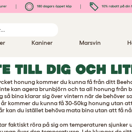
urer
180 dagars öppet köp
10% rabatt på din 
er
Kaniner
Marsvin
H
TE TILL DIG OCH LIT
cket honung kommer du kunna få från ditt Beeha
 inte kan agera brunbjörn och ta all honung från 
 så bina klarar sig över vintern när de behöver so
a år kommer du kunna få 30-50kg honung utan att
 år kan du istället behöva mata bina utan att få n
tar faktiskt röra på sig om temperaturen sjunker u
 kupan över den temperaturen. I de klungor de sit