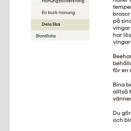
Honungstillverkning
temper
En burk honung
brasor
på sin
Dela lika
vingar
har lö
Biordlista
vingar
Beehau
behålla
för en
Bina b
alltså
vänner
Du gör
och bi