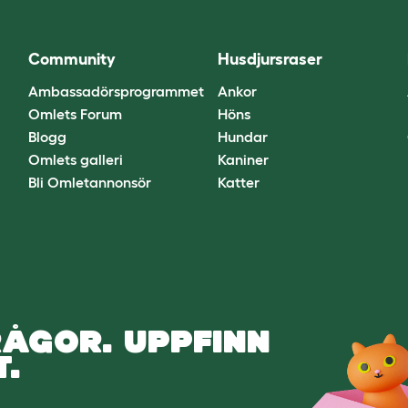
Community
Husdjursraser
Ambassadörsprogrammet
Ankor
Omlets Forum
Höns
Blogg
Hundar
Omlets galleri
Kaniner
Bli Omletannonsör
Katter
ÅGOR. UPPFINN
.