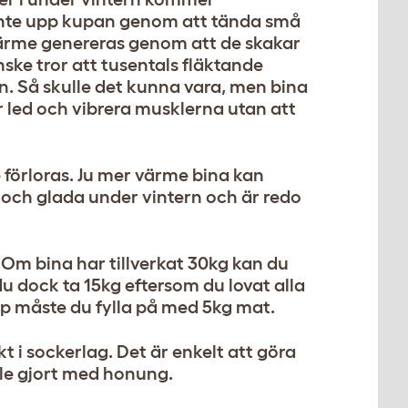
 inte upp kupan genom att tända små
Värme genereras genom att de skakar
nske tror att tusentals fläktande
n. Så skulle det kunna vara, men bina
r led och vibrera musklerna utan att
 förloras. Ju mer värme bina kan
ka och glada under vintern och är redo
 Om bina har tillverkat 30kg kan du
du dock ta 15kg eftersom du lovat alla
pp måste du fylla på med 5kg mat.
i sockerlag. Det är enkelt att göra
lle gjort med honung.