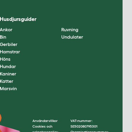
Husdjursguider
Ankor
Ruvning
Bin
Undulater
Gerbiler
Hamstrar
Höns
Hundar
Kaniner
Katter
Marsvin
Användarvillkor
VAT-nummer:
Cookies och
SE502080795301
sekretesspolicy
Organisationsnummer: