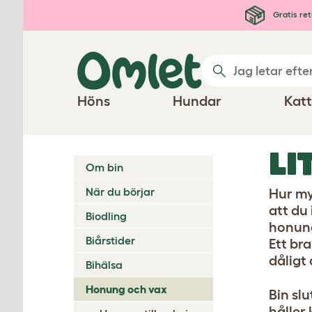
Hoppa till huvudinnehåll
Gratis ret
Höns
Hundar
Katt
LI
Om bin
När du börjar
Hur my
att du
Biodling
honung
Biårstider
Ett br
dåligt
Bihälsa
Honung och vax
Bin slu
håller