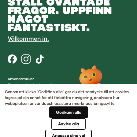
STÄLL OVÄNTADE
FRÅGOR. UPPFINN
NÅGOT
FANTASTISKT.
Välkommen in.
Användarvillkor
Cookies och sekretesspolicy
Cookie Settings
Genom att klicka "Godkänn alla" ger du ditt samtycke till att cookies
Hemsidekarta
lagras på din enhet för att förbättra navigering, analysera hur
webbplatsen används och assistera i marknadsföringssyfte.
VAT-nummer: SE502080795301
Godkänn alla
Organisationsnummer:
05028498
Avvisa alla
© Omlet 2026
Anpassa dina val