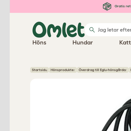
Hoppa till huvudinnehåll
Gratis ret
Höns
Hundar
Katt
Startsida
Hönsprodukter
Överdrag till Eglu-hönsgårdar