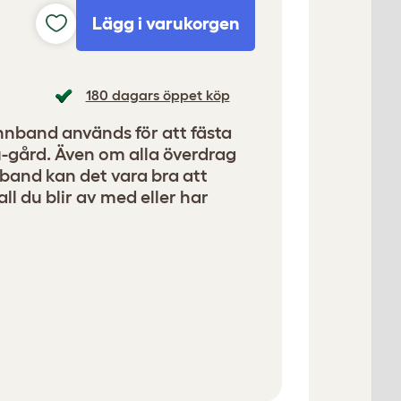
Lägg i varukorgen
180 dagars öppet köp
nnband används för att fästa
u-gård. Även om alla överdrag
nd kan det vara bra att
all du blir av med eller har