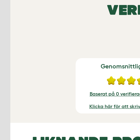
VER
Genomsnittli
Baserat på 0 verifier
Klicka här för att skr