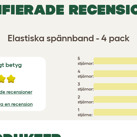
IFIERADE RECENSI
Elastiska spännband - 4 pack
5
stjärnor:
gt betyg
4
stjärnor:
3
stjärnor:
ade recensioner
2
stjärnor:
iva en recension
1
stjärna: