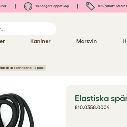
urer
180 dagars öppet köp
10% rabatt på din 
er
Kaniner
Marsvin
H
Elastiska spännband - 4 pack
Elastiska sp
810.0358.0004