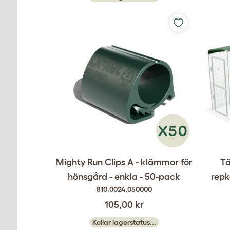
Mighty Run Clips A - klämmor för
Tä
hönsgård - enkla - 50-pack
repk
810.0024.050000
105,00 kr
Kollar lagerstatus...