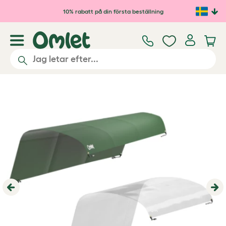
Hoppa till huvudinnehåll
10% rabatt på din första beställning
Previous
Ne