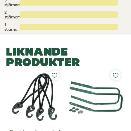
3
stjärnor:
2
stjärnor:
1
stjärna:
LIKNANDE
PRODUKTER