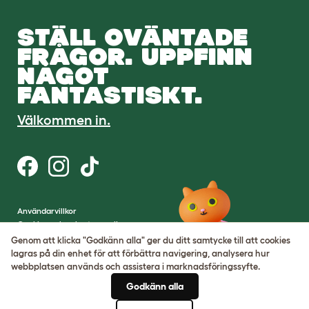
STÄLL OVÄNTADE
FRÅGOR. UPPFINN
NÅGOT
FANTASTISKT.
Välkommen in.
Användarvillkor
Cookies och sekretesspolicy
Cookie Settings
Genom att klicka "Godkänn alla" ger du ditt samtycke till att cookies
Webbplatskarta
lagras på din enhet för att förbättra navigering, analysera hur
webbplatsen används och assistera i marknadsföringssyfte.
VAT-nummer: SE502080795301
Godkänn alla
Organisationsnummer: