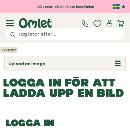
Hoppa till huvudinnehåll
10% rabatt på din första beställning
Leksaker
Upload an Image
T
o
g
LOGGA IN FÖR ATT
g
l
e
LADDA UPP EN BILD
d
r
o
p
d
o
LOGGA IN
w
n