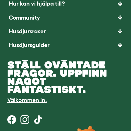
Hur kan vi hjälpa till?
Community
Husdjursraser
Husdjursguider
STÄLL OVÄNTADE
FRÅGOR. UPPFINN
NÅGOT
FANTASTISKT.
Välkommen in.