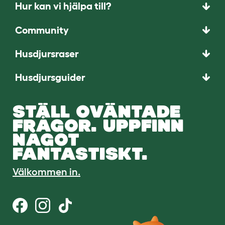
Hur kan vi hjälpa till?
Community
Husdjursraser
Husdjursguider
STÄLL OVÄNTADE
FRÅGOR. UPPFINN
NÅGOT
FANTASTISKT.
Välkommen in.