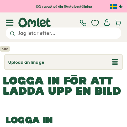
Hoppa till huvudinnehåll
10% rabatt på din första beställning
Klor
Upload an Image
T
o
g
LOGGA IN FÖR ATT
g
l
e
LADDA UPP EN BILD
d
r
o
p
d
o
LOGGA IN
w
n