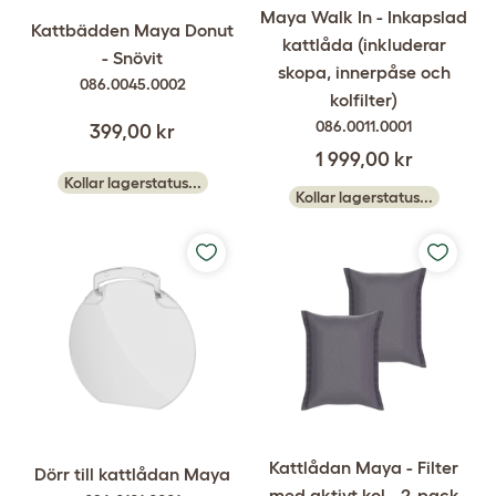
Maya Walk In - Inkapslad
Kattbädden Maya Donut
kattlåda (inkluderar
- Snövit
skopa, innerpåse och
086.0045.0002
kolfilter)
086.0011.0001
399,00 kr
1 999,00 kr
Kollar lagerstatus...
Kollar lagerstatus...
Kattlådan Maya - Filter
Dörr till kattlådan Maya
med aktivt kol - 2-pack