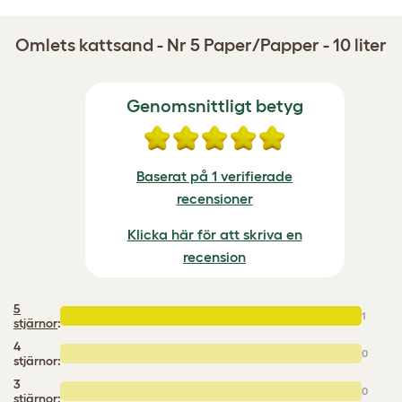
Omlets kattsand - Nr 5 Paper/Papper - 10 liter
Genomsnittligt betyg
Baserat på 1 verifierade
recensioner
Klicka här för att skriva en
recension
5
1
stjärnor
:
4
0
stjärnor:
3
0
stjärnor: