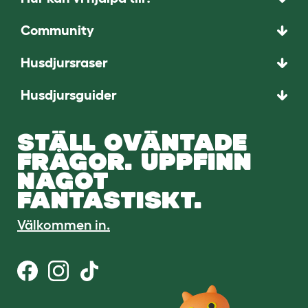
Community
Husdjursraser
Husdjursguider
STÄLL OVÄNTADE
FRÅGOR. UPPFINN
NÅGOT
FANTASTISKT.
Välkommen in.