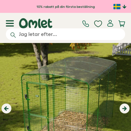
Hoppa till huvudinnehåll
10% rabatt på din första beställning
Previous
Ne