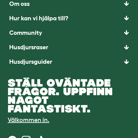
Om oss
Hur kan vi hjälpa till?
Community
Husdjursraser
Husdjursguider
STÄLL OVÄNTADE
FRÅGOR. UPPFINN
NÅGOT
FANTASTISKT.
Välkommen in.