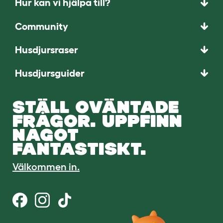
Hur kan vi hjälpa till?
Community
Husdjursraser
Husdjursguider
STÄLL OVÄNTADE
FRÅGOR. UPPFINN
NÅGOT
FANTASTISKT.
Välkommen in.