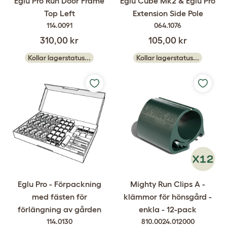
Eglu Pro Run Door Frame
Eglu Cube Mk2 & Eglu Pro
Top Left
Extension Side Pole
114.0091
064.1076
310,00 kr
105,00 kr
Kollar lagerstatus...
Kollar lagerstatus...
Eglu Pro - Förpackning
Mighty Run Clips A -
med fästen för
klämmor för hönsgård -
förlängning av gården
enkla - 12-pack
114.0130
810.0024.012000