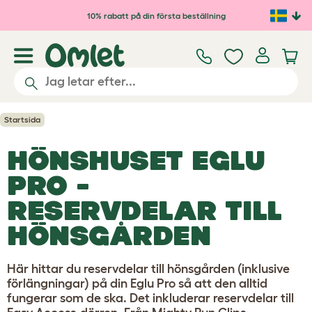
Hoppa till huvudinnehåll
10% rabatt på din första beställning
Startsida
HÖNSHUSET EGLU
PRO -
RESERVDELAR TILL
HÖNSGÅRDEN
Här hittar du reservdelar till hönsgården (inklusive
förlängningar) på din Eglu Pro så att den alltid
fungerar som de ska. Det inkluderar reservdelar till