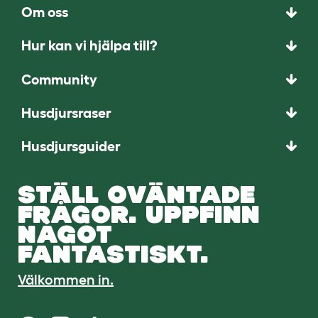
Om oss
Hur kan vi hjälpa till?
Community
Husdjursraser
Husdjursguider
STÄLL OVÄNTADE
FRÅGOR. UPPFINN
NÅGOT
FANTASTISKT.
Välkommen in.