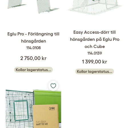
Easy Access-dörr till
Eglu Pro - Förlängning till
hönsgården på Eglu Pro
hönsgården
och Cube
114.0108
114.0139
2 750,00 kr
1 399,00 kr
Kollar lagerstatus...
Kollar lagerstatus...