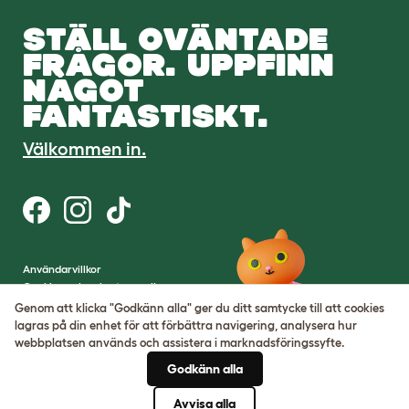
STÄLL OVÄNTADE
FRÅGOR. UPPFINN
NÅGOT
FANTASTISKT.
Välkommen in.
Användarvillkor
Cookies och sekretesspolicy
Cookie Settings
Genom att klicka "Godkänn alla" ger du ditt samtycke till att cookies
Hemsidekarta
lagras på din enhet för att förbättra navigering, analysera hur
webbplatsen används och assistera i marknadsföringssyfte.
VAT-nummer: SE502080795301
Godkänn alla
Organisationsnummer:
05028498
Avvisa alla