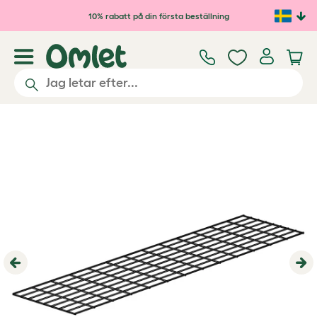
Hoppa till huvudinnehåll
10% rabatt på din första beställning
Previous
Ne