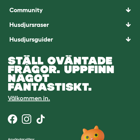
Community
Husdjursraser
Husdjursguider
STÄLL OVÄNTADE
FRÅGOR. UPPFINN
NÅGOT
FANTASTISKT.
Välkommen in.
Användarvillkor