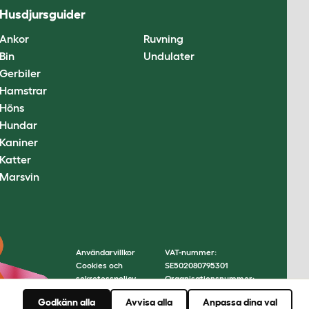
Husdjursguider
Ankor
Ruvning
Bin
Undulater
Gerbiler
Hamstrar
Höns
Hundar
Kaniner
Katter
Marsvin
Användarvillkor
VAT-nummer:
Cookies och
SE502080795301
sekretesspolicy
Organisationsnummer:
Cookie Settings
05028498
Godkänn alla
Avvisa alla
Anpassa dina val
Webbplatskarta
© Omlet 2026