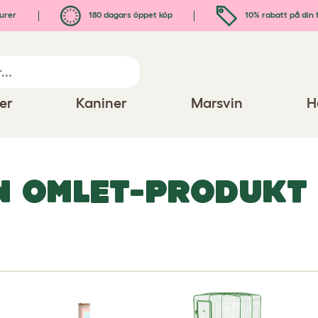
urer
180 dagars öppet köp
10% rabatt på din 
er
Kaniner
Marsvin
H
IN OMLET-PRODUKT