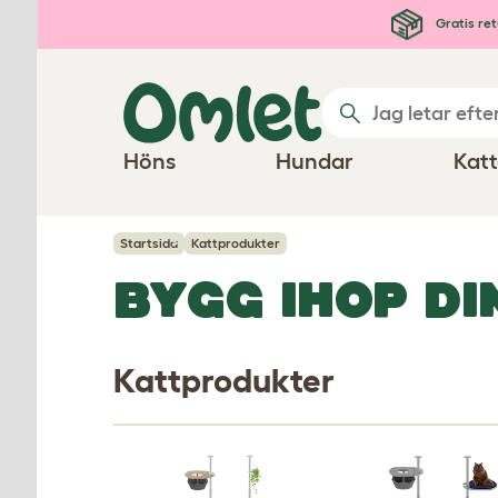
Hoppa till huvudinnehåll
Gratis ret
Höns
Hundar
Katt
Startsida
Kattprodukter
BYGG IHOP D
Kattprodukter