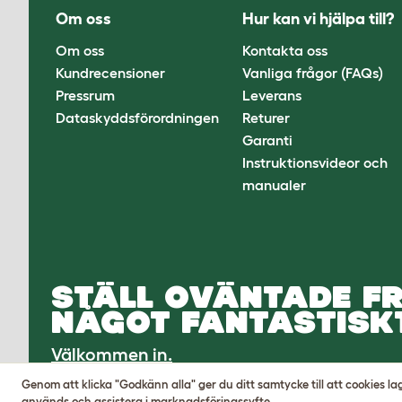
Om oss
Hur kan vi hjälpa till?
Om oss
Kontakta oss
Kundrecensioner
Vanliga frågor (FAQs)
Pressrum
Leverans
Dataskyddsförordningen
Returer
Garanti
Instruktionsvideor och
manualer
STÄLL OVÄNTADE FR
NÅGOT FANTASTISKT
Välkommen in.
Genom att klicka "Godkänn alla" ger du ditt samtycke till att cookies l
används och assistera i marknadsföringssyfte.