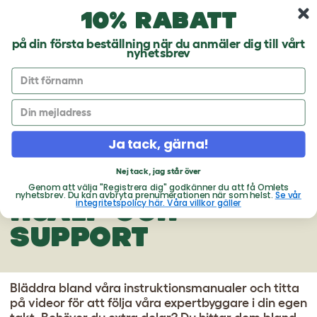
Hoppa till huvudinnehåll
10% rabatt
10% rabatt på din första beställning
på din första beställning när du anmäler dig till vårt
nyhetsbrev
Klösträdet Switch Light Up
Ja tack, gärna!
KLÖSTRÄDET
Nej tack, jag står över
SWITCH LIGHT UP -
Genom att välja "Registrera dig" godkänner du att få Omlets
nyhetsbrev. Du kan avbryta prenumerationen när som helst.
Se vår
HJÄLP OCH
integritetspolicy här. Våra villkor gäller
SUPPORT
Bläddra bland våra instruktionsmanualer och titta
på videor för att följa våra expertbyggare i din egen