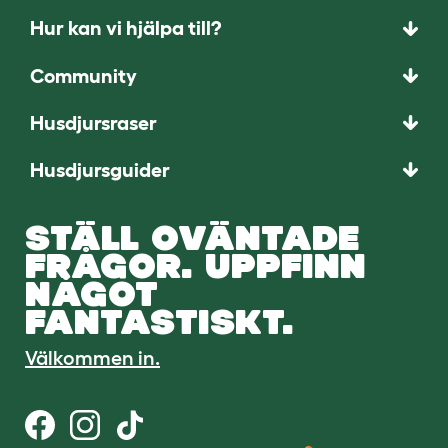
Hur kan vi hjälpa till?
Community
Husdjursraser
Husdjursguider
STÄLL OVÄNTADE
FRÅGOR. UPPFINN
NÅGOT
FANTASTISKT.
Välkommen in.