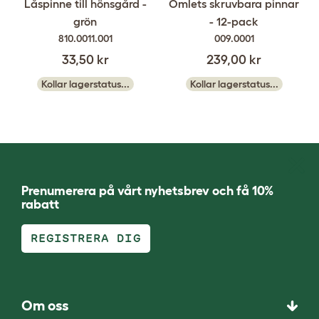
Låspinne till hönsgård -
Omlets skruvbara pinnar
grön
- 12-pack
810.0011.001
009.0001
33,50 kr
239,00 kr
Kollar lagerstatus...
Kollar lagerstatus...
Prenumerera på vårt nyhetsbrev och få 10%
rabatt
REGISTRERA DIG
Om oss