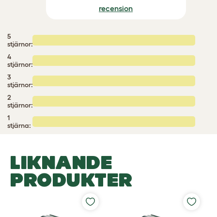
recension
5
stjärnor:
4
stjärnor:
3
stjärnor:
2
stjärnor:
1
stjärna:
LIKNANDE
PRODUKTER