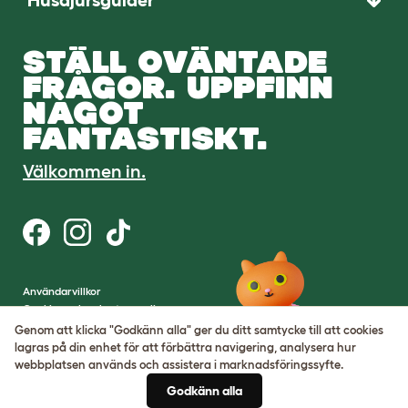
Husdjursguider
STÄLL OVÄNTADE
FRÅGOR. UPPFINN
NÅGOT
FANTASTISKT.
Välkommen in.
Användarvillkor
Cookies och sekretesspolicy
Cookie Settings
Genom att klicka "Godkänn alla" ger du ditt samtycke till att cookies
Hemsidekarta
lagras på din enhet för att förbättra navigering, analysera hur
webbplatsen används och assistera i marknadsföringssyfte.
VAT-nummer: SE502080795301
Godkänn alla
Organisationsnummer: