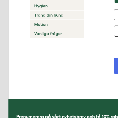
Hygien
Träna din hund
Motion
Vanliga frågor
Prenumerera på vårt nyhetsbrev och få 10% rab