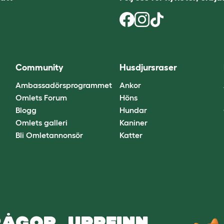
Community
Husdjursraser
Ambassadörsprogrammet
Ankor
Omlets Forum
Höns
Blogg
Hundar
Omlets galleri
Kaniner
Bli Omletannonsör
Katter
ÅGOR. UPPFINN