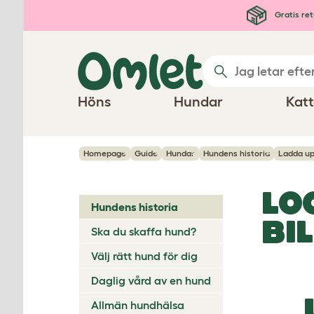
Hoppa till huvudinnehåll
Gratis ret
Höns
Hundar
Katt
Homepage
Guide
Hundar
Hundens historia
Ladda up
LO
Hundens historia
BI
Ska du skaffa hund?
Välj rätt hund för dig
Daglig vård av en hund
Allmän hundhälsa