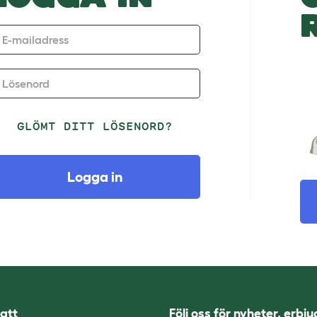
E-mailadress
Lösenord
GLÖMT DITT LÖSENORD?
Logga in
att
Följ oss för nyheter, erbj