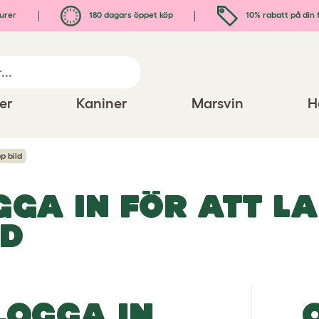
urer
180 dagars öppet köp
10% rabatt på din 
er
Kaniner
Marsvin
H
p bild
GGA IN FÖR ATT L
LD
LOGGA IN