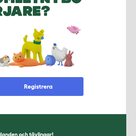
RJARE?
Registrera
udanden och tävlingar!