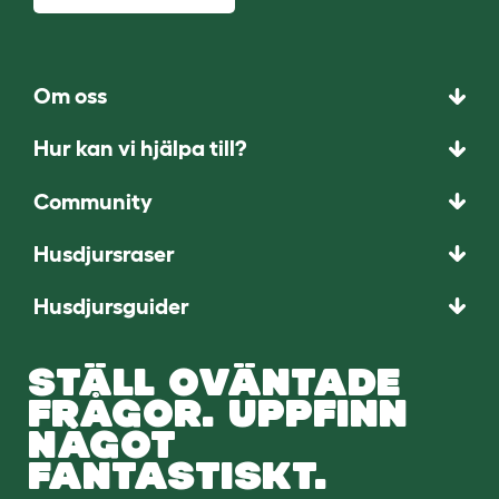
Om oss
Hur kan vi hjälpa till?
Community
Husdjursraser
Husdjursguider
STÄLL OVÄNTADE
FRÅGOR. UPPFINN
NÅGOT
FANTASTISKT.