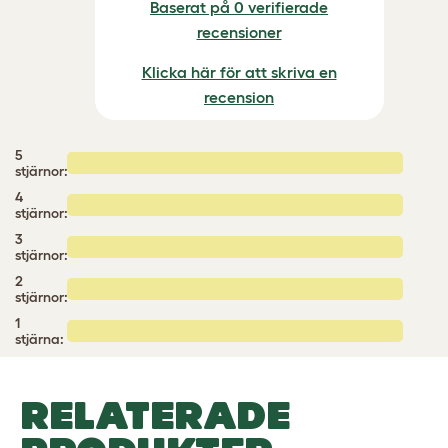
Baserat på 0 verifierade
recensioner
Klicka här för att skriva en
recension
5
stjärnor:
4
stjärnor:
3
stjärnor:
2
stjärnor:
1
stjärna:
RELATERADE