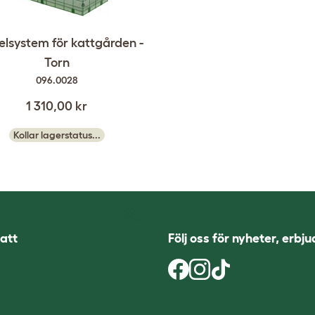
lsystem för kattgården -
Torn
096.0028
1 310,00 kr
Kollar lagerstatus...
att
Följ oss för nyheter, erbj