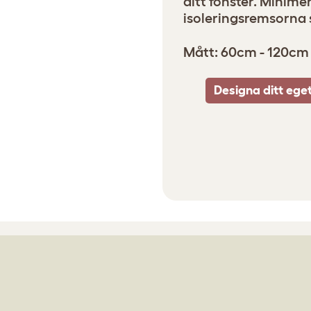
ditt fönster. Minim
isoleringsremsorna 
Mått: 60cm - 120cm
Designa ditt ege