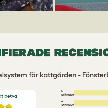
IFIERADE RECENSI
lsystem för kattgården - Fönste
5
stjärnor:
gt betyg
4
stjärnor: