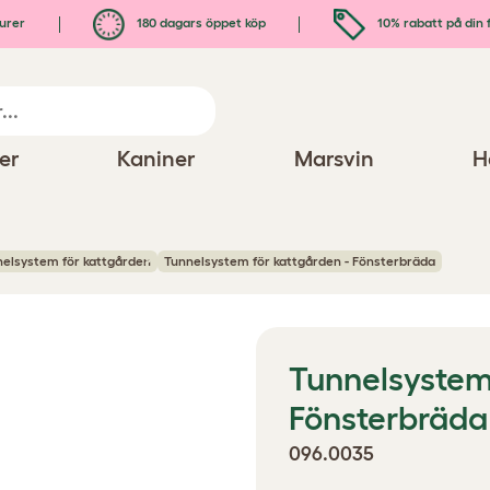
urer
180 dagars öppet köp
10% rabatt på din 
er
Kaniner
Marsvin
H
nnelsystem för kattgården
Tunnelsystem för kattgården - Fönsterbräda
Tunnelsystem 
Fönsterbräda
096.0035