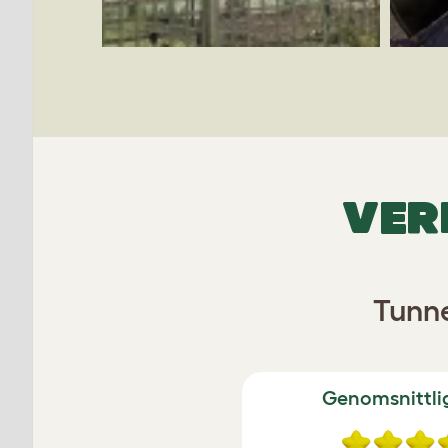
VER
Tunne
Genomsnittli