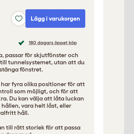
Lägg i varukorgen
180 dagars öppet köp
, passar för skjutfönster och
 till tunnelsystemet, utan att du
tänga fönstret.
har fyra olika positioner för att
troll som möjligt, och för att
kra. Du kan välja att låta luckan
ållen, vara helt låst, eller
lfritt håll.
 till rätt storlek för att passa