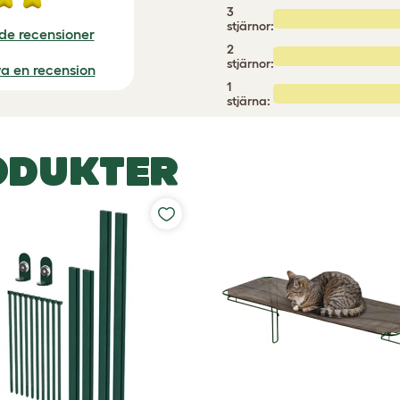
3
stjärnor:
ade recensioner
2
stjärnor:
iva en recension
1
stjärna:
ODUKTER