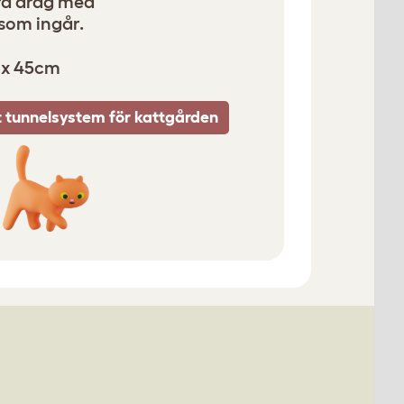
era drag med
som ingår.
 x 45cm
t tunnelsystem för kattgården