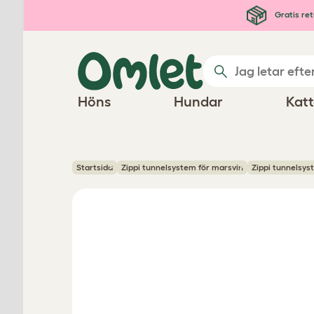
Hoppa till huvudinnehåll
Gratis ret
Höns
Hundar
Katt
Startsida
Zippi tunnelsystem för marsvin
Zippi tunnelsys