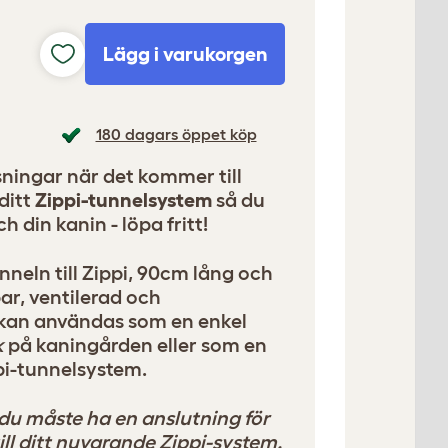
Lägg i varukorgen
180 dagars öppet köp
ningar när det kommer till
ditt
Zippi-tunnelsystem
så du
h din kanin - löpa fritt!
neln till Zippi, 90cm lång och
bar, ventilerad och
 kan användas som en enkel
k
på kaningården eller som en
ppi-tunnelsystem.
 du måste ha en anslutning för
ill ditt nuvarande Zippi-system.