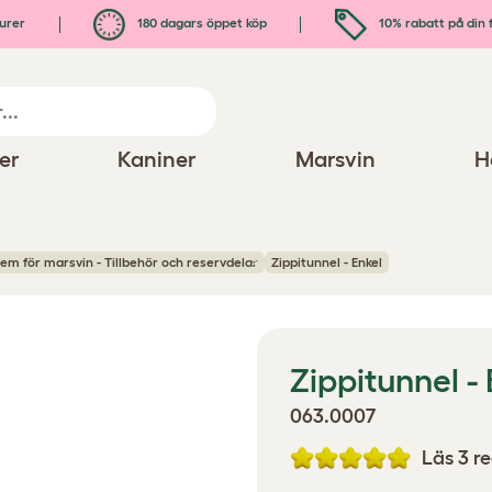
urer
180 dagars öppet köp
10% rabatt på din 
er
Kaniner
Marsvin
H
tem för marsvin - Tillbehör och reservdelar
Zippitunnel - Enkel
Zippitunnel -
063.0007
Läs 3 r