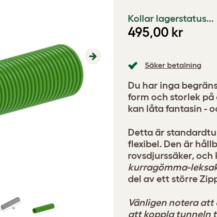
Kollar lagerstatus...
495,00 kr
Next
Säker betalning
Du har inga begräns
form och storlek på 
kan låta fantasin - oc
Detta är standardtun
flexibel. Den är håll
rovsdjurssäker, och
kurragömma-leksa
del av ett större Zi
Vänligen notera att
att koppla tunneln t