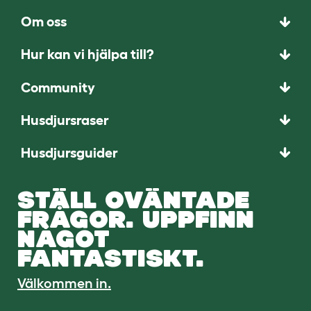
Om oss
Hur kan vi hjälpa till?
Community
Husdjursraser
Husdjursguider
STÄLL OVÄNTADE
FRÅGOR. UPPFINN
NÅGOT
FANTASTISKT.
Välkommen in.