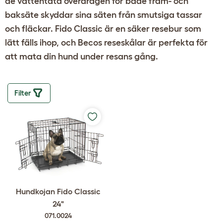
de
vattentäta överdragen för både fram- och
baksäte
skyddar sina säten från smutsiga tassar
och fläckar.
Fido Classic
är en säker resebur som
lätt fälls ihop, och
Becos reseskålar
är perfekta för
att mata din hund under resans gång.
Filter
Hundkojan Fido Classic
24"
071.0024