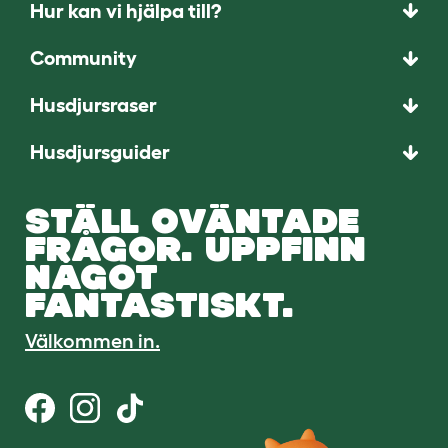
Hur kan vi hjälpa till?
Community
Husdjursraser
Husdjursguider
STÄLL OVÄNTADE
FRÅGOR. UPPFINN
NÅGOT
FANTASTISKT.
Välkommen in.