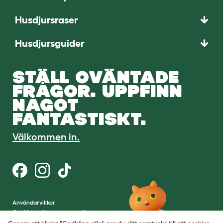
Husdjursraser
Husdjursguider
STÄLL OVÄNTADE
FRÅGOR. UPPFINN
NÅGOT
FANTASTISKT.
Välkommen in.
Användarvillkor
Cookies och sekretesspolicy
Cookie Settings