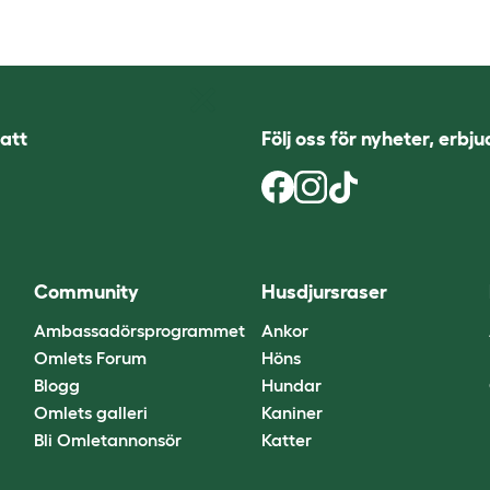
att
Följ oss för nyheter, erbj
Community
Husdjursraser
Ambassadörsprogrammet
Ankor
Omlets Forum
Höns
Blogg
Hundar
Omlets galleri
Kaniner
Bli Omletannonsör
Katter