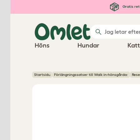
Hoppa till huvudinnehåll
Gratis ret
Höns
Hundar
Katt
Startsida
Förlängningssatser till Walk in-hönsgårdar
Rese