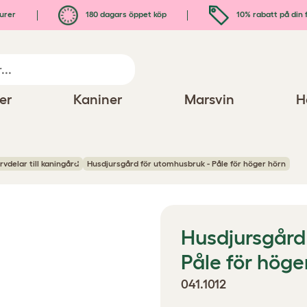
urer
180 dagars öppet köp
10% rabatt på din 
er
Kaniner
Marsvin
H
rvdelar till kaningård
Husdjursgård för utomhusbruk - Påle för höger hörn
Husdjursgård
Påle för höge
041.1012