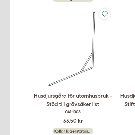
Husdjursgård för utomhusbruk -
Husdj
Stöd till grävsäker list
Stif
041.1008
33,50 kr
Kollar lagerstatus...