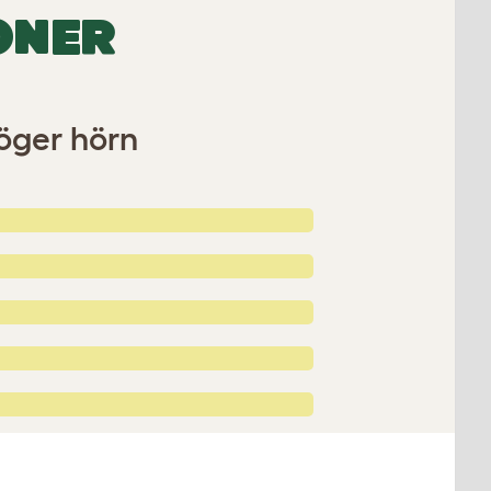
ONER
öger hörn