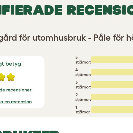
IFIERADE RECENSI
gård för utomhusbruk - Påle för h
5
stjärnor:
gt betyg
4
stjärnor:
3
stjärnor:
ade recensioner
2
stjärnor:
iva en recension
1
stjärna: