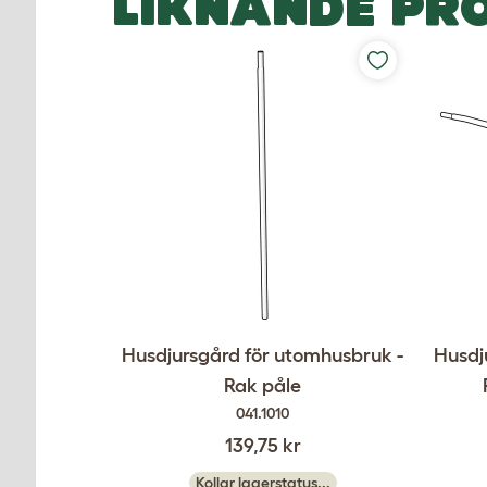
LIKNANDE PR
Husdjursgård för utomhusbruk -
Husdj
Rak påle
041.1010
139,75 kr
Kollar lagerstatus...