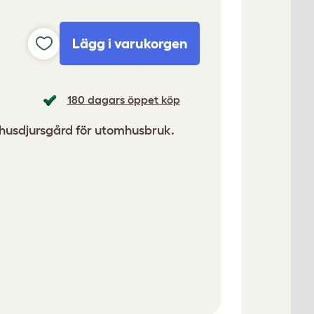
Lägg i varukorgen
180 dagars öppet köp
ll husdjursgård för utomhusbruk.