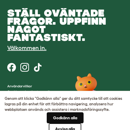
STÄLL OVÄNTADE
FRÅGOR. UPPFINN
NÅGOT
FANTASTISKT.
Välkommen in.
Användarvillkor
Cookies och sekretesspolicy
Cookie Settings
Genom att klicka "Godkänn alla" ger du ditt samtycke till att cookies
Hemsidekarta
lagras på din enhet för att förbättra navigering, analysera hur
webbplatsen används och assistera i marknadsföringssyfte.
VAT-nummer: SE502080795301
Godkänn alla
Organisationsnummer:
05028498
Avvisa alla