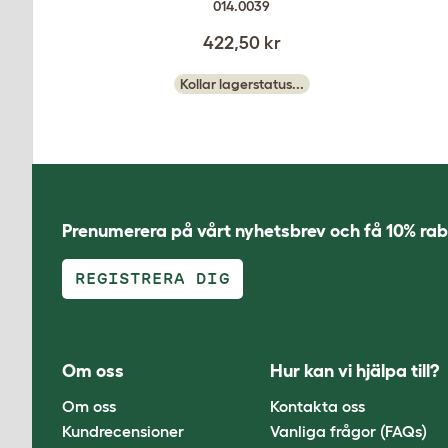
014.0039
422,50 kr
Kollar lagerstatus...
Prenumerera på vårt nyhetsbrev och få 10% rab
REGISTRERA DIG
Om oss
Hur kan vi hjälpa till?
Om oss
Kontakta oss
Kundrecensioner
Vanliga frågor (FAQs)