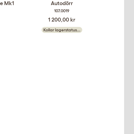
be Mk1
Autodörr
107.0019
1 200,00 kr
Kollar lagerstatus...