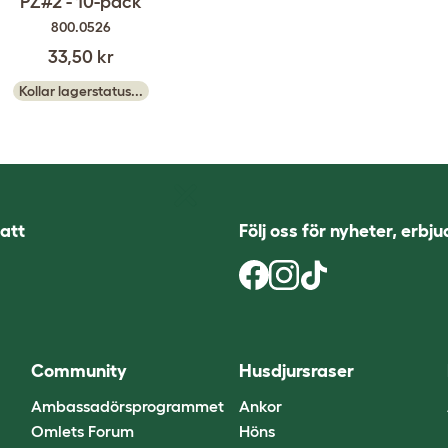
PZ#2 - 10-pack
800.0526
33,50 kr
Kollar lagerstatus...
att
Följ oss för nyheter, erbj
Community
Husdjursraser
Ambassadörsprogrammet
Ankor
Omlets Forum
Höns