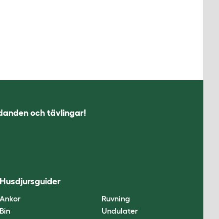
udanden och tävlingar!
Husdjursguider
Ankor
Ruvning
Bin
Undulater