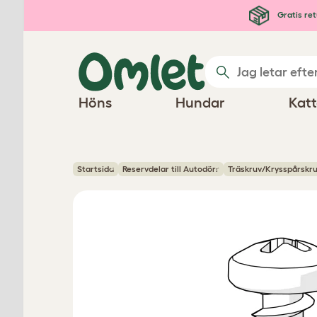
Hoppa till huvudinnehåll
Gratis ret
Höns
Hundar
Katt
Startsida
Reservdelar till Autodörr
Träskruv/Krysspårskru