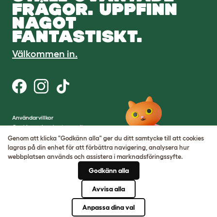
FRÅGOR. UPPFINN
NÅGOT
FANTASTISKT.
Välkommen in.
Användarvillkor
Cookies och sekretesspolicy
Cookie Settings
Genom att klicka "Godkänn alla" ger du ditt samtycke till att cookies
Webbplatskarta
lagras på din enhet för att förbättra navigering, analysera hur
webbplatsen används och assistera i marknadsföringssyfte.
VAT-nummer: SE502080795301
Godkänn alla
Organisationsnummer:
05028498
Avvisa alla
© Omlet 2026
Anpassa dina val