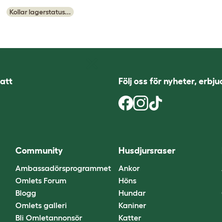
Kollar lagerstatus...
att
Följ oss för nyheter, erbj
Community
Husdjursraser
Ambassadörsprogrammet
Ankor
Omlets Forum
Höns
Blogg
Hundar
Omlets galleri
Kaniner
Bli Omletannonsör
Katter