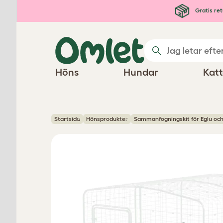
Hoppa till huvudinnehåll
Gratis ret
Höns
Hundar
Katt
Startsida
Hönsprodukter
Sammanfogningskit för Eglu oc