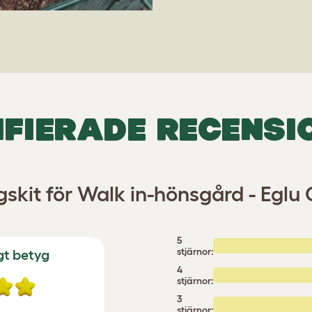
IFIERADE RECENSI
gskit för Walk in-hönsgård - Egl
5
stjärnor:
gt betyg
4
stjärnor:
3
stjärnor: