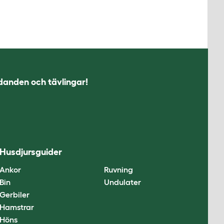
udanden och tävlingar!
Husdjursguider
Ankor
Ruvning
Bin
Undulater
Gerbiler
Hamstrar
Höns