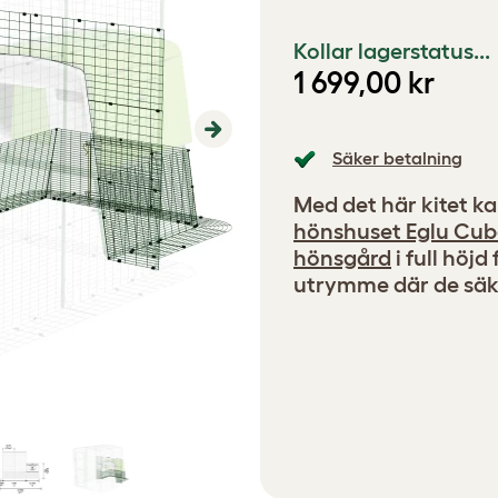
Kollar lagerstatus...
1 699,00 kr
Next
Säker betalning
Med det här kitet k
hönshuset Eglu Cu
hönsgård
i full höj
utrymme där de säk