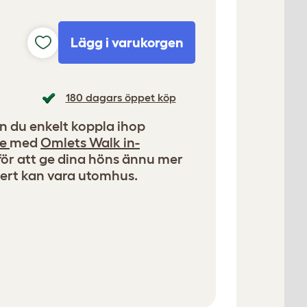
Lägg i varukorgen
180 dagars öppet köp
an du enkelt koppla ihop
be
med
Omlets Walk in-
d för att ge dina höns ännu mer
ert kan vara utomhus.