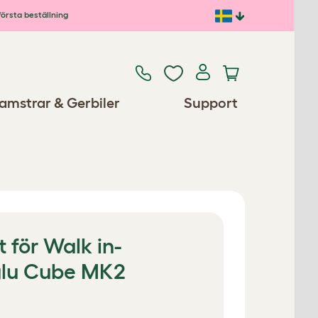
första beställning
amstrar & Gerbiler
Support
t för Walk in-
glu Cube MK2