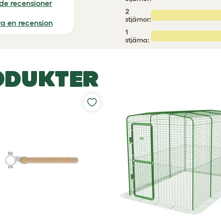
ade recensioner
2
stjärnor:
iva en recension
1
stjärna:
ODUKTER