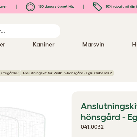
urer
180 dagars öppet köp
10% rabatt på din 
er
Kaniner
Marsvin
H
h utegårdar
Anslutningskit för Walk in-hönsgård - Eglu Cube MK2
Anslutningski
hönsgård - E
041.0032