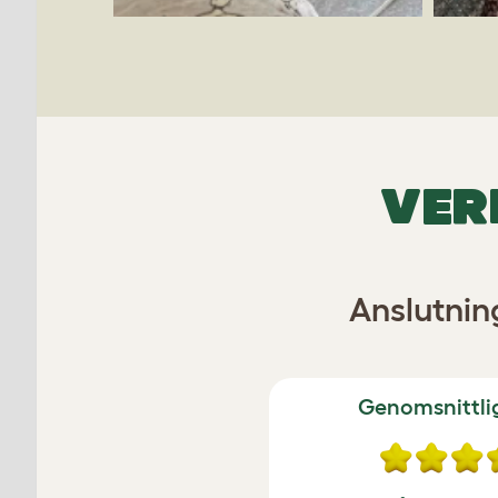
VER
Anslutnin
Genomsnittli