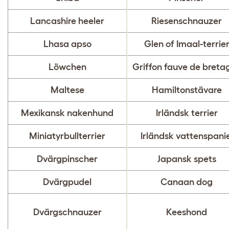
Lancashire heeler
Riesenschnauzer
Lhasa apso
Glen of Imaal-terrie
Löwchen
Griffon fauve de breta
Maltese
Hamiltonstävare
Mexikansk nakenhund
Irländsk terrier
Miniatyrbullterrier
Irländsk vattenspanie
Dvärgpinscher
Japansk spets
Dvärgpudel
Canaan dog
Dvärgschnauzer
Keeshond