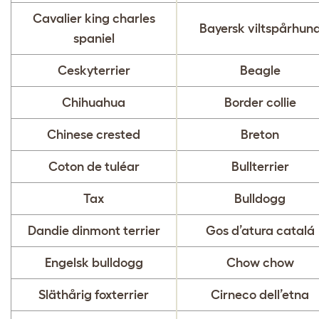
Cavalier king charles
Bayersk viltspårhun
spaniel
Ceskyterrier
Beagle
Chihuahua
Border collie
Chinese crested
Breton
Coton de tuléar
Bullterrier
Tax
Bulldogg
Dandie dinmont terrier
Gos d’atura catalá
Engelsk bulldogg
Chow chow
Släthårig foxterrier
Cirneco dell’etna