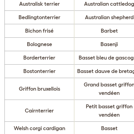
Australisk terrier
Australian cattledo
Bedlingtonterrier
Australian shepherd
Bichon frisé
Barbet
Bolognese
Basenji
Borderterrier
Basset bleu de gasco
Bostonterrier
Basset dauve de breta
Grand basset griffo
Griffon bruxellois
vendéen
Petit basset griffon
Cairnterrier
vendéen
Welsh corgi cardigan
Basset