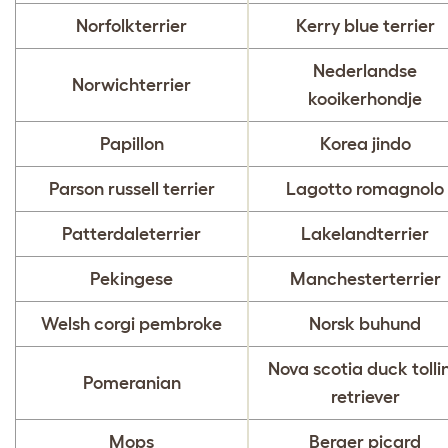
Norfolkterrier
Kerry blue terrier
Nederlandse
Norwichterrier
kooikerhondje
Papillon
Korea jindo
Parson russell terrier
Lagotto romagnolo
Patterdaleterrier
Lakelandterrier
Pekingese
Manchesterterrier
Welsh corgi pembroke
Norsk buhund
Nova scotia duck tolli
Pomeranian
retriever
Mops
Berger picard