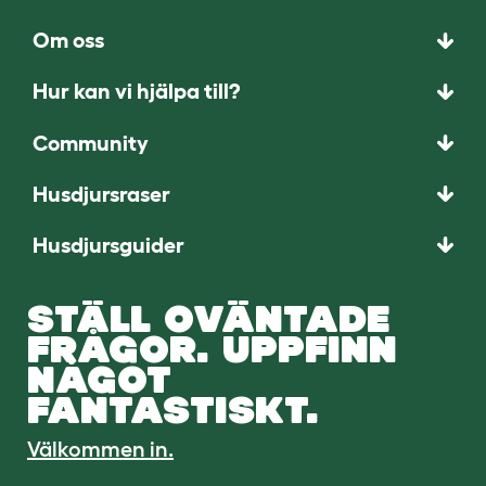
Om oss
Hur kan vi hjälpa till?
Community
Husdjursraser
Husdjursguider
STÄLL OVÄNTADE
FRÅGOR. UPPFINN
NÅGOT
FANTASTISKT.
Välkommen in.