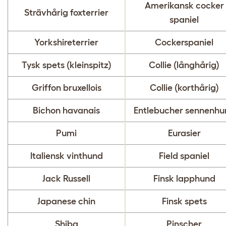
Amerikansk cocker
Strävhårig foxterrier
spaniel
Yorkshireterrier
Cockerspaniel
Tysk spets (kleinspitz)
Collie (långhårig)
Griffon bruxellois
Collie (korthårig)
Bichon havanais
Entlebucher sennenhu
Pumi
Eurasier
Italiensk vinthund
Field spaniel
Jack Russell
Finsk lapphund
Japanese chin
Finsk spets
Shiba
Pinscher