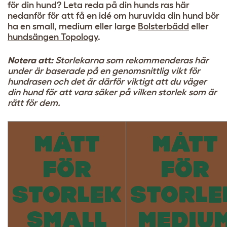
för din hund? Leta reda på din hunds ras här
nedanför för att få en idé om huruvida din hund bör
ha en small, medium eller large
Bolsterbädd
eller
hundsängen Topology
.
Notera att:
Storlekarna som rekommenderas här
under är baserade på en genomsnittlig vikt för
hundrasen och det är därför viktigt att du väger
din hund för att vara säker på vilken storlek som är
rätt för dem.
MÅTT
MÅTT
FÖR
FÖR
STORLEK
STORLE
SMALL
MEDIU