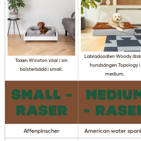
Labradoodlen Woody älsk
Taxen Winston vilar i sin
hundsängen Topology i
bolsterbädd i small.
medium.
SMALL -
MEDIU
RASER
- RASE
Affenpinscher
American water spani