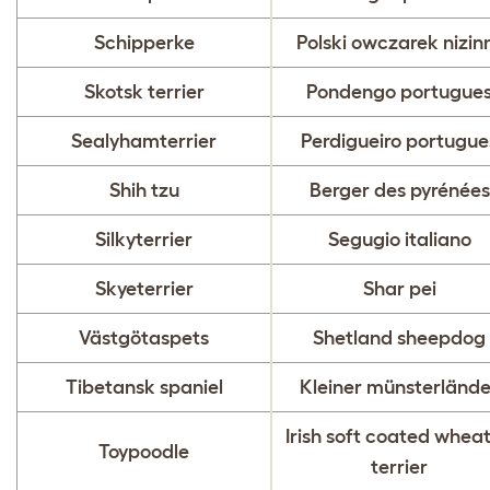
Schipperke
Polski owczarek nizin
Skotsk terrier
Pondengo portugue
Sealyhamterrier
Perdigueiro portugue
Shih tzu
Berger des pyrénées
Silkyterrier
Segugio italiano
Skyeterrier
Shar pei
Västgötaspets
Shetland sheepdog
Tibetansk spaniel
Kleiner münsterlände
Irish soft coated whea
Toypoodle
terrier