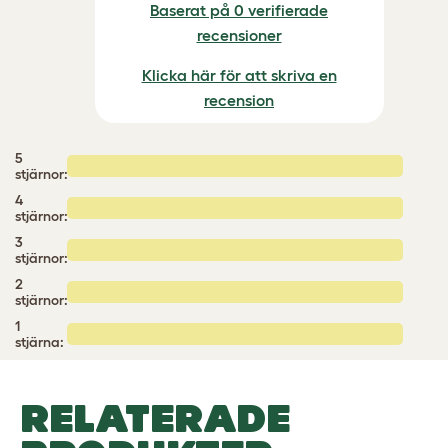
Baserat på 0 verifierade
recensioner
Klicka här för att skriva en
recension
5
stjärnor:
4
stjärnor:
3
stjärnor:
2
stjärnor:
1
stjärna:
RELATERADE