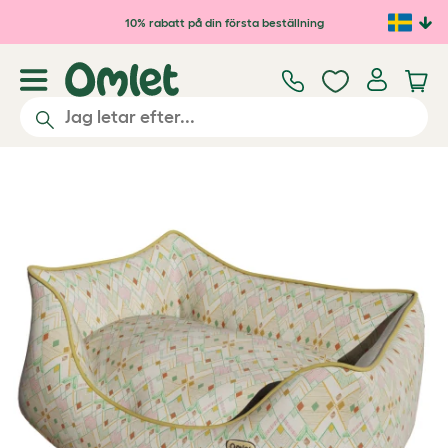
Hoppa till huvudinnehåll
10% rabatt på din första beställning