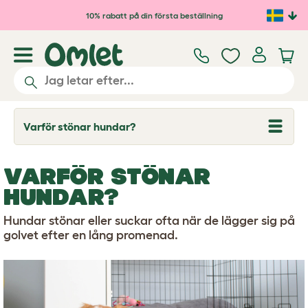
Hoppa till huvudinnehåll
10% rabatt på din första beställning
Varför stönar hundar?
T
o
g
g
VARFÖR STÖNAR
l
e
HUNDAR?
d
r
o
Hundar stönar eller suckar ofta när de lägger sig på
p
golvet efter en lång promenad.
d
o
w
n