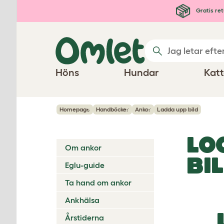
Hoppa till huvudinnehåll
Gratis ret
Höns
Hundar
Katt
Homepage
Handböcker
Ankor
Ladda upp bild
LO
Om ankor
BI
Eglu-guide
Ta hand om ankor
Ankhälsa
Årstiderna