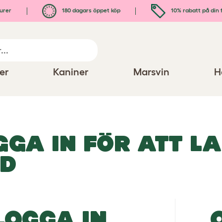
urer
180 dagars öppet köp
10% rabatt på din 
er
Kaniner
Marsvin
H
GGA IN FÖR ATT L
LD
LOGGA IN