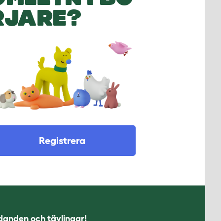
RJARE?
Registrera
udanden och tävlingar!