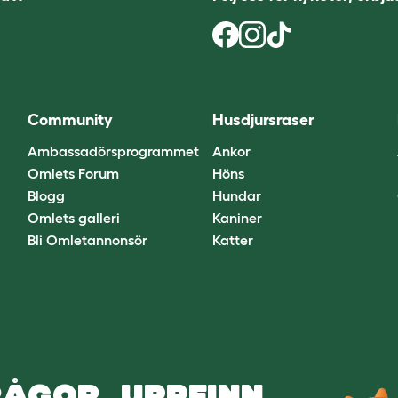
Community
Husdjursraser
Ambassadörsprogrammet
Ankor
Omlets Forum
Höns
Blogg
Hundar
Omlets galleri
Kaniner
Bli Omletannonsör
Katter
ÅGOR. UPPFINN