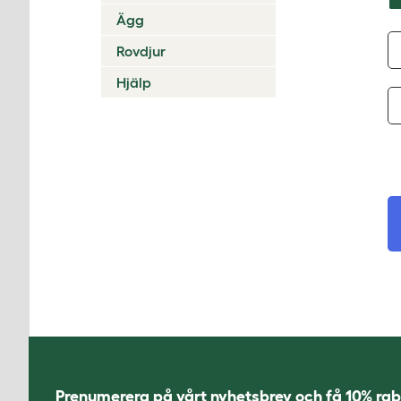
Ägg
Rovdjur
Hjälp
Prenumerera på vårt nyhetsbrev och få 10% rab