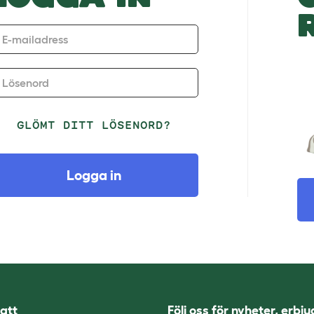
E-mailadress
Lösenord
GLÖMT DITT LÖSENORD?
Logga in
att
Följ oss för nyheter, erbj