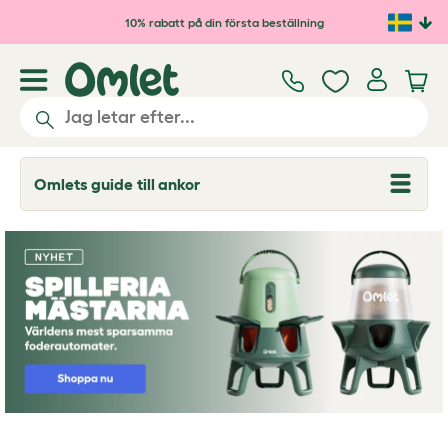
Hoppa till huvudinnehåll
10% rabatt på din första beställning
Omlets guide till ankor
T
o
g
g
l
e
d
r
o
p
d
o
w
n