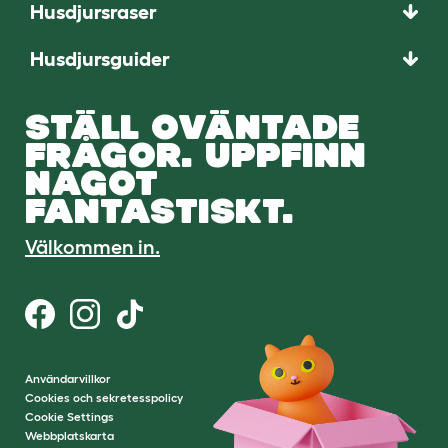
Husdjursraser
Husdjursguider
STÄLL OVÄNTADE
FRÅGOR. UPPFINN
NÅGOT
FANTASTISKT.
Välkommen in.
Användarvillkor
Cookies och sekretesspolicy
Cookie Settings
Webbplatskarta