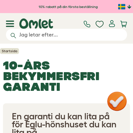
Hoppa till huvudinnehåll
10% rabatt på din första beställning
Startsida
10-ÅRS
BEKYMMERSFRI
GARANTI
En garanti du kan lita på
för Eglu-hönshuset du kan
lita på.