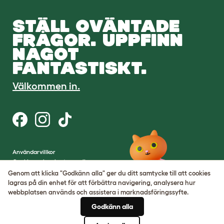
STÄLL OVÄNTADE
FRÅGOR. UPPFINN
NÅGOT
FANTASTISKT.
Välkommen in.
Användarvillkor
Cookies och sekretesspolicy
Cookie Settings
Genom att klicka "Godkänn alla" ger du ditt samtycke till att cookies
Webbplatskarta
lagras på din enhet för att förbättra navigering, analysera hur
webbplatsen används och assistera i marknadsföringssyfte.
VAT-nummer: SE502080795301
Godkänn alla
Organisationsnummer:
05028498