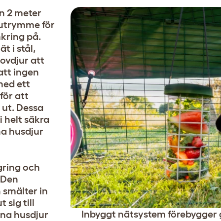
n 2 meter
sutrymme för
kring på.
t i stål,
rovdjur att
 att ingen
med ett
för att
 ut. Dessa
i helt säkra
na husdjur
agring och
. Den
smälter in
 sig till
Inbyggt nätsystem förebygger 
ina husdjur