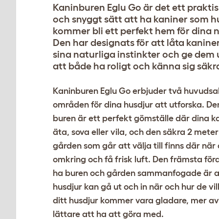
Kaninburen Eglu Go är det ett praktis
och snyggt sätt att ha kaniner som h
kommer bli ett perfekt hem för dina 
Den har designats för att låta kanine
sina naturliga instinkter och ge de
att både ha roligt och känna sig säkr
Kaninburen Eglu Go erbjuder två huvudsa
områden för dina husdjur att utforska. D
buren är ett perfekt gömställe där dina k
äta, sova eller vila, och den säkra 2 mete
gården som går att välja till finns där när
omkring och få frisk luft. Den främsta fö
ha buren och gården sammanfogade är a
husdjur kan gå ut och in när och hur de vill
ditt husdjur kommer vara gladare, mer a
lättare att ha att göra med.