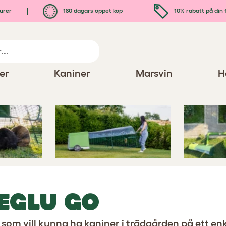
urer
180 dagars öppet köp
10% rabatt på din 
er
Kaniner
Marsvin
H
 Go
EGLU GO
 som vill kunna ha kaniner i trädgården på ett enk