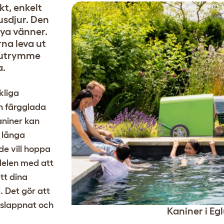
kt, enkelt
usdjur. Den
nya vänner.
rna leva ut
m utrymme
a.
kliga
en färgglada
aniner kan
r långa
 de vill hoppa
rdelen med att
tt dina
. Det gör att
vslappnat och
Kaniner i Eg