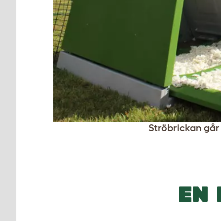
Ströbrickan går 
EN