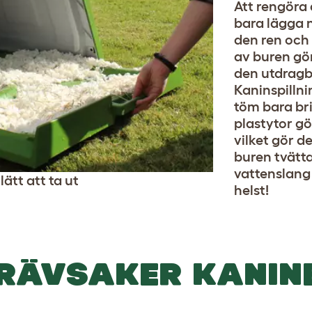
Att rengöra 
bara lägga n
den ren och 
av buren gör
den utdragba
Kaninspillni
töm bara br
plastytor gö
vilket gör d
buren tvätt
vattenslang 
lätt att ta ut
helst!
 RÄVSAKER KANIN