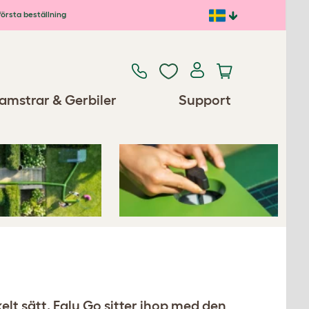
första beställning
Previous
Next
amstrar & Gerbiler
Support
Reservdelar/tillbehör
elt sätt. Eglu Go sitter ihop med den