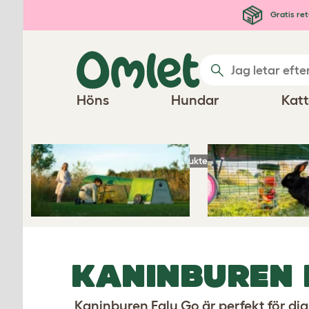
Hoppa till huvudinnehåll
Gratis ret
Höns
Hundar
Katt
Startsida
Kaninprodukter
Kaninburen Eglu
KANINBUREN 
Kaninburen Eglu Go är perfekt för dig