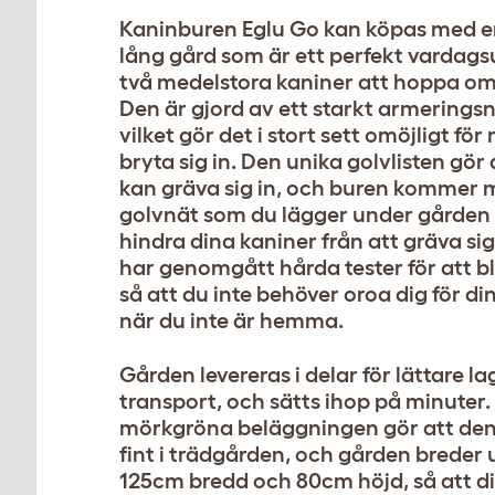
Kaninburen Eglu Go kan köpas med e
lång gård som är ett perfekt vardag
två medelstora kaniner att hoppa om
Den är gjord av ett starkt armeringsnä
vilket gör det i stort sett omöjligt för 
bryta sig in. Den unika golvlisten gör
kan gräva sig in, och buren kommer 
golvnät som du lägger under gården 
hindra dina kaniner från att gräva sig
har genomgått hårda tester för att bl
så att du inte behöver oroa dig för di
när du inte är hemma.
Gården levereras i delar för lättare l
transport, och sätts ihop på minuter
mörkgröna beläggningen gör att den 
fint i trädgården, och gården breder ut
125cm bredd och 80cm höjd, så att d