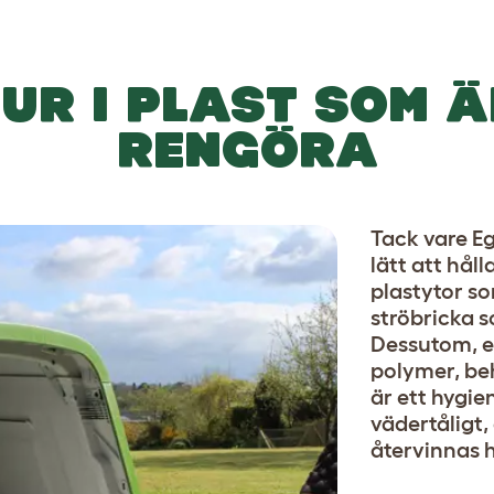
UR I PLAST SOM Ä
RENGÖRA
Tack vare E
lätt att hål
plastytor so
ströbricka 
Dessutom, e
polymer, be
är ett hygie
vädertåligt,
återvinnas h