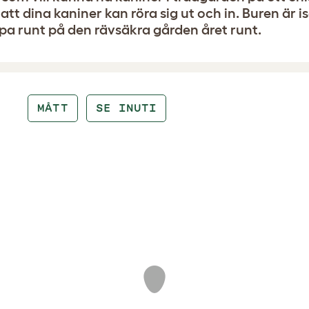
 att dina kaniner kan röra sig ut och in. Buren är 
a runt på den rävsäkra gården året runt.
MÅTT
SE INUTI