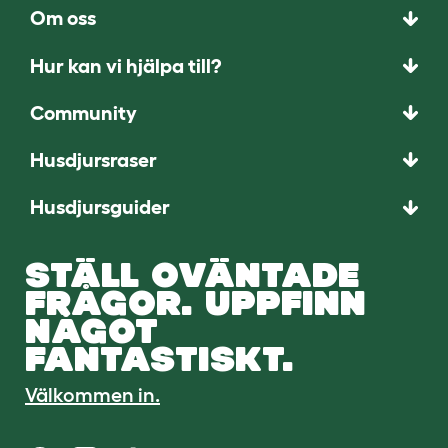
Om oss
Hur kan vi hjälpa till?
Community
Husdjursraser
Husdjursguider
STÄLL OVÄNTADE
FRÅGOR. UPPFINN
NÅGOT
FANTASTISKT.
Välkommen in.