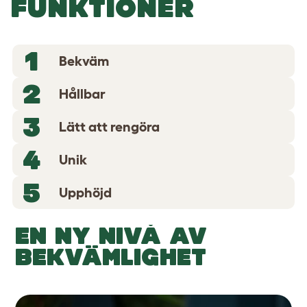
FUNKTIONER
1
Bekväm
2
Hållbar
3
Lätt att rengöra
4
Unik
5
Upphöjd
EN NY NIVÅ AV
BEKVÄMLIGHET