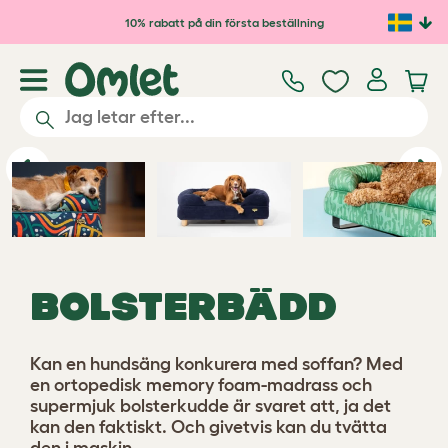
Hoppa till huvudinnehåll
10% rabatt på din första beställning
Previous
Ne
BOLSTERBÄDD
Kan en hundsäng konkurera med soffan? Med
en ortopedisk memory foam-madrass och
supermjuk bolsterkudde är svaret att, ja det
kan den faktiskt. Och givetvis kan du tvätta
den i maskin.