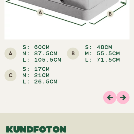
S: 60CM
S: 48CM
A
B
M: 87.5CM
M: 55.5CM
L: 105.5CM
L: 71.5CM
S: 17CM
C
M: 21CM
L: 26.5CM
Previous
Näs
KUNDFOTON