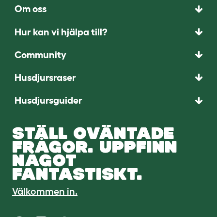
Om oss
Hur kan vi hjälpa till?
Community
Husdjursraser
Husdjursguider
STÄLL OVÄNTADE
FRÅGOR. UPPFINN
NÅGOT
FANTASTISKT.
Välkommen in.