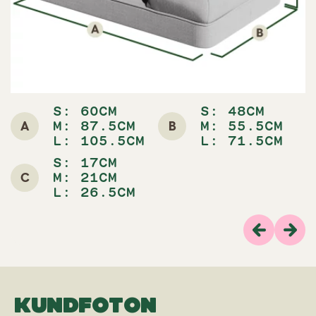
S: 60CM
S: 48CM
A
B
M: 87.5CM
M: 55.5CM
L: 105.5CM
L: 71.5CM
S: 17CM
C
M: 21CM
L: 26.5CM
Previous
Näs
KUNDFOTON