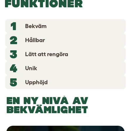
FUNKTIONER
1
Bekväm
2
Hållbar
3
Lätt att rengöra
4
Unik
5
Upphöjd
EN NY NIVÅ AV
BEKVÄMLIGHET