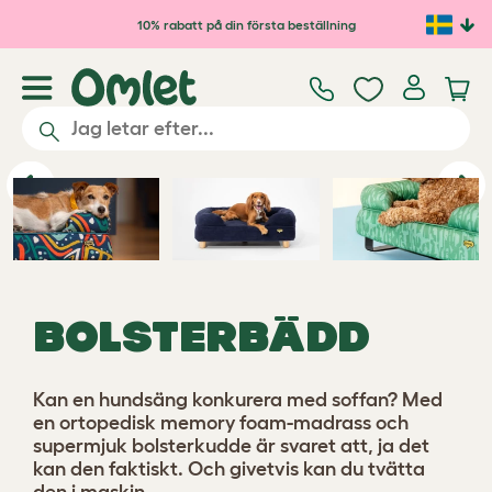
Hoppa till huvudinnehåll
10% rabatt på din första beställning
Previous
Ne
BOLSTERBÄDD
Kan en hundsäng konkurera med soffan? Med
en ortopedisk memory foam-madrass och
supermjuk bolsterkudde är svaret att, ja det
kan den faktiskt. Och givetvis kan du tvätta
den i maskin.