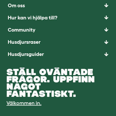
Om oss
Hur kan vi hjälpa till?
Community
Husdjursraser
Husdjursguider
STÄLL OVÄNTADE
FRÅGOR. UPPFINN
NÅGOT
FANTASTISKT.
Välkommen in.