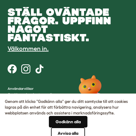
STÄLL OVÄNTADE
FRÅGOR. UPPFINN
NÅGOT
FANTASTISKT.
Välkommen in.
Användarvillkor
Cookies och sekretesspolicy
Cookie Settings
Genom att klicka "Godkänn alla" ger du ditt samtycke till att cookies
Hemsidekarta
lagras på din enhet för att förbättra navigering, analysera hur
webbplatsen används och assistera i marknadsföringssyfte.
VAT-nummer: SE502080795301
Godkänn alla
Organisationsnummer:
05028498
Avvisa alla