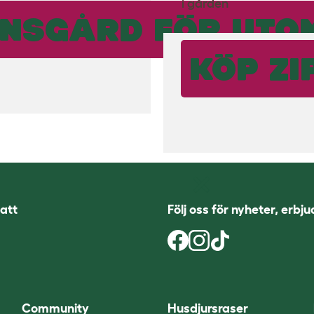
i gården
INSGÅRD FÖR UTO
KÖP Z
att
Följ oss för nyheter, erbj
Community
Husdjursraser