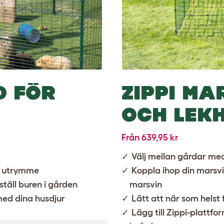
 FÖR
ZIPPI M
OCH LEK
Från 639,95 kr
Välj mellan gårdar me
tt utrymme
Koppla ihop din marsv
ställ buren i gården
marsvin
med dina husdjur
Lätt att när som helst 
Lägg till
Zippi-plattfo