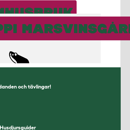
MHUSBRUK
IPPI MARSVINSGÅ
udanden och tävlingar!
Husdjursguider