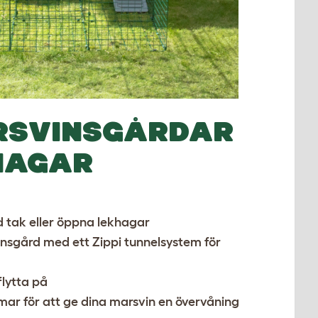
ARSVINSGÅRDAR
HAGAR
d tak eller öppna lekhagar
insgård med ett
Zippi tunnelsystem för
flytta på
rmar
för att ge dina marsvin en övervåning