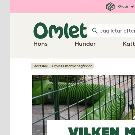
Hoppa till huvudinnehåll
Gratis ret
Höns
Hundar
Katt
Startsida
Omlets marsvinsgårdar
VILKEN
M