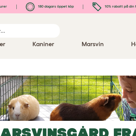
urer
180 dagars öppet köp
10% rabatt på din 
er
Kaniner
Marsvin
H
ARSVINSGÅRD
FR