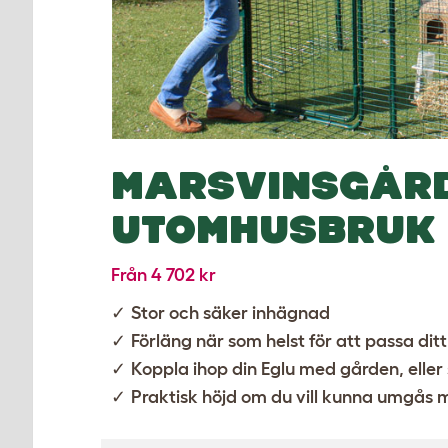
MARSVINSGÅRD
UTOMHUSBRUK
Från 4 702 kr
Stor och säker inhägnad
Förläng när som helst för att passa di
Koppla ihop din
Eglu
med gården, eller 
Praktisk höjd om du vill kunna umgås 