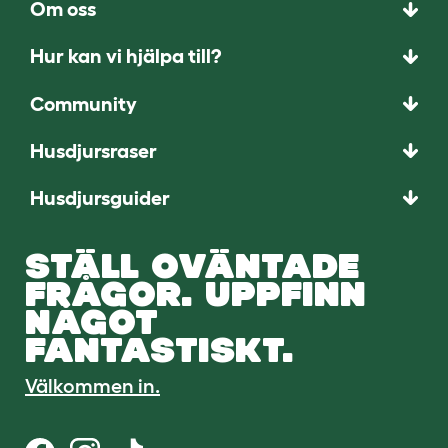
Om oss
Hur kan vi hjälpa till?
Community
Husdjursraser
Husdjursguider
STÄLL OVÄNTADE
FRÅGOR. UPPFINN
NÅGOT
FANTASTISKT.
Välkommen in.