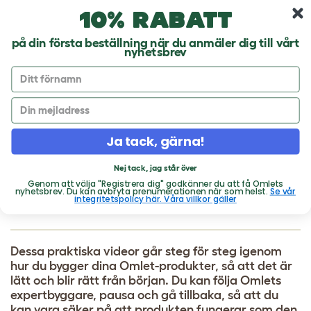
Hoppa till huvudinnehåll
10% rabatt
10% rabatt på din första beställning
på din första beställning när du anmäler dig till vårt
nyhetsbrev
BYGG IHOP DIN
Ja tack, gärna!
OMLET-PRODUKT
Nej tack, jag står över
Genom att välja "Registrera dig" godkänner du att få Omlets
nyhetsbrev. Du kan avbryta prenumerationen när som helst.
Se vår
Kattlådan Maya®
integritetspolicy här. Våra villkor gäller
Dessa praktiska videor går steg för steg igenom
hur du bygger dina Omlet-produkter, så att det är
lätt och blir rätt från början. Du kan följa Omlets
expertbyggare, pausa och gå tillbaka, så att du
kan vara säker på att produkten fungerar som den