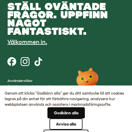
STÄLL OVÄNTADE
FRÅGOR. UPPFINN
NÅGOT
FANTASTISKT.
Välkommen in.
Användarvillkor
Cookies och sekretesspolicy
Cookie Settings
Genom att klicka "Godkänn alla" ger du ditt samtycke till att cookies
Hemsidekarta
lagras på din enhet för att förbättra navigering, analysera hur
webbplatsen används och assistera i marknadsföringssyfte.
VAT-nummer: SE502080795301
Godkänn alla
Organisationsnummer:
05028498
Avvisa alla
© Omlet 2026