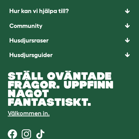
Hur kan vi hjälpa till?
Community
Husdjursraser
Husdjursguider
STÄLL OVÄNTADE
FRÅGOR. UPPFINN
NÅGOT
FANTASTISKT.
Välkommen in.