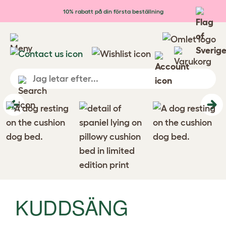
Hoppa till huvudinnehåll
10% rabatt på din första beställning
Previous
Ne
KUDDSÄNG