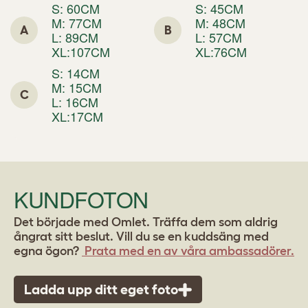
S:
60CM
S:
45CM
M:
77CM
M: 48
CM
A
B
L:
89CM
L: 5
7CM
XL:107CM
XL:76CM
S:
14CM
M:
15CM
C
L:
16CM
XL:17CM
KUNDFOTON
Det började med Omlet. Träffa dem som aldrig
ångrat sitt beslut. Vill du se en kuddsäng med
egna ögon?
Prata med en av våra ambassadörer.
Ladda upp ditt eget foto