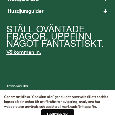
Husdjursguider
STÄLL OVÄNTADE
FRÅGOR. UPPFINN
NÅGOT FANTASTISKT.
Välkommen in.
Användarvillkor
Cookies och sekretesspolicy
Cookie Settings
Genom att klicka "Godkänn alla" ger du ditt samtycke till att cookies
Hemsidekarta
lagras på din enhet för att förbättra navigering, analysera hur
webbplatsen används och assistera i marknadsföringssyfte.
VAT-nummer: SE502080795301
Godkänn alla