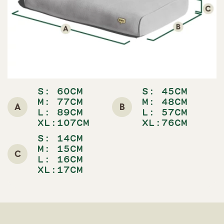
S:
60CM
S:
45CM
M:
77CM
M: 48
CM
A
B
L:
89CM
L: 5
7CM
XL:107CM
XL:76CM
S:
14CM
M:
15CM
C
L:
16CM
XL:17CM