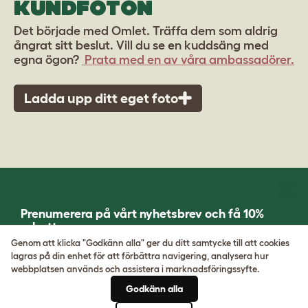
KUNDFOTON
Det började med Omlet. Träffa dem som aldrig
ångrat sitt beslut. Vill du se en kuddsäng med
egna ögon?
Prata med en av våra ambassadörer.
Ladda upp ditt eget foto
Prenumerera på vårt nyhetsbrev och få 10%
rabatt
Genom att klicka "Godkänn alla" ger du ditt samtycke till att cookies
lagras på din enhet för att förbättra navigering, analysera hur
REGISTRERA DIG
webbplatsen används och assistera i marknadsföringssyfte.
Godkänn alla