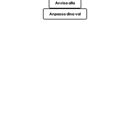
Avvisa alla
Om oss
Anpassa dina val
Hur kan vi hjälpa till?
Community
Husdjursraser
Husdjursguider
STÄLL OVÄNTADE
FRÅGOR. UPPFINN
NÅGOT
FANTASTISKT.
Välkommen in.