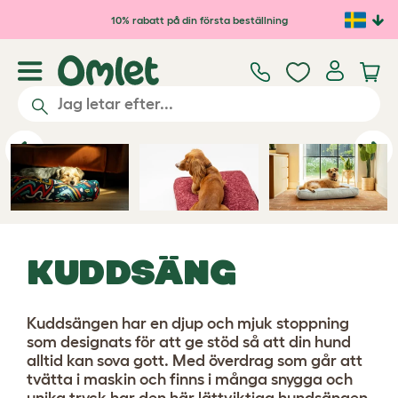
Hoppa till huvudinnehåll
10% rabatt på din första beställning
Previous
Ne
KUDDSÄNG
Kuddsängen har en djup och mjuk stoppning
som designats för att ge stöd så att din hund
alltid kan sova gott. Med överdrag som går att
tvätta i maskin och finns i många snygga och
unika tryck har den här lättviktiga hundsängen