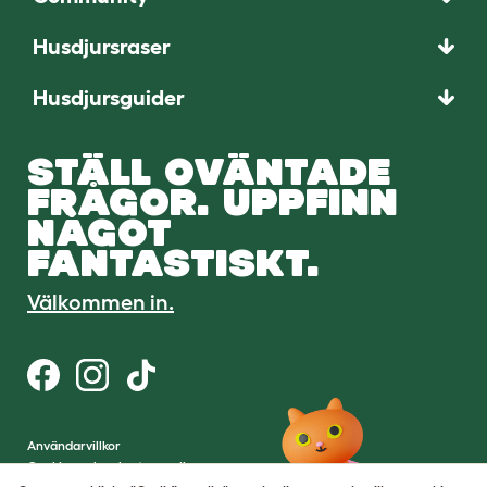
Husdjursraser
Husdjursguider
STÄLL OVÄNTADE
FRÅGOR. UPPFINN
NÅGOT
FANTASTISKT.
Välkommen in.
Användarvillkor
Cookies och sekretesspolicy
Cookie Settings