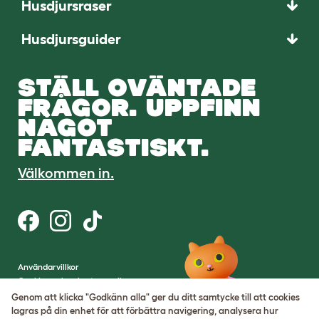
Husdjursraser
Husdjursguider
STÄLL OVÄNTADE
FRÅGOR. UPPFINN
NÅGOT
FANTASTISKT.
Välkommen in.
Användarvillkor
Cookies och sekretesspolicy
Cookie Settings
Genom att klicka "Godkänn alla" ger du ditt samtycke till att cookies
Webbplatskarta
lagras på din enhet för att förbättra navigering, analysera hur